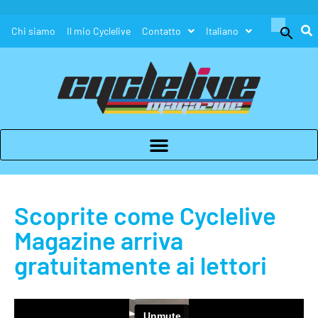
Search
Chi siamo
Il mio Cyclelive
Contatto
Italiano
for:
Search Button
Scoprite come Cyclelive
Magazine arriva
gratuitamente ai lettori