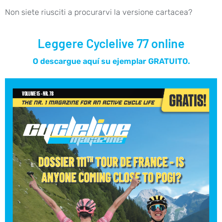
Non siete riusciti a procurarvi la versione cartacea?
Leggere Cyclelive 77 online​
O descargue aquí su ejemplar GRATUITO.