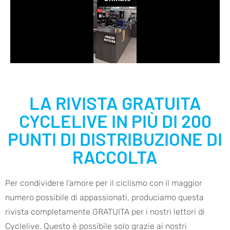
LA RIVISTA GRATUITA
CYCLELIVE IN PIÙ DI 200
PUNTI DI DISTRIBUZIONE DI
RACCOLTA
Per condividere l’amore per il ciclismo con il maggior
numero possibile di appassionati, produciamo questa
rivista completamente GRATUITA per i nostri lettori di
Cyclelive. Questo è possibile solo grazie ai nostri