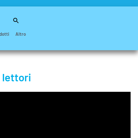
Search
for:
Search Button
dotti
Altro
lettori