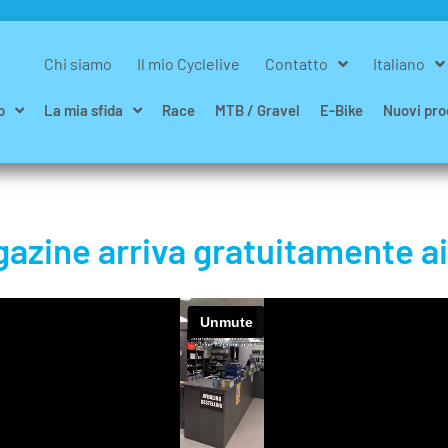
Chi siamo
Il mio Cyclelive
Contatto
Italiano
o
La mia sfida
Race
MTB / Gravel
E-Bike
Nuovi pro
zine arriva gratuitamente ai 