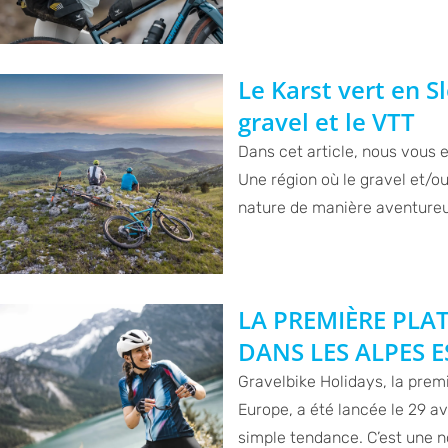
Le Karst vert en S
gravel et le VTT
Dans cet article, nous vous 
Une région où le gravel et/ou 
nature de manière aventure
LA PREMIÈRE PLA
DANS LES ALPES E
Gravelbike Holidays, la prem
Europe, a été lancée le 29 a
simple tendance. C’est une n