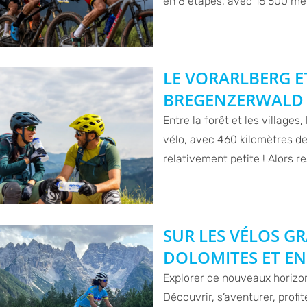
en 8 étapes, avec 16 500 mèt
LE VORARLBERG E
BREGENZERWALD
Entre la forêt et les villages
vélo, avec 460 kilomètres de
relativement petite ! Alors 
SUR LES VÉLOS GR
DOLOMITES ET E
Explorer de nouveaux horizons
Découvrir, s’aventurer, profit