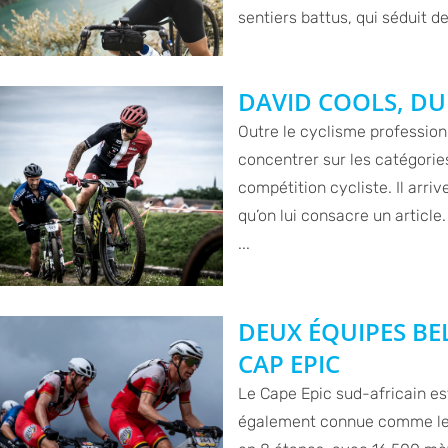
sentiers battus, qui séduit d
DAVID COOLS, D
Outre le cyclisme professio
concentrer sur les catégorie
compétition cycliste. Il arri
qu’on lui consacre un article
...
DEUX ÉQUIPES BE
CAP EPIC
Le Cape Epic sud-africain es
également connue comme le T