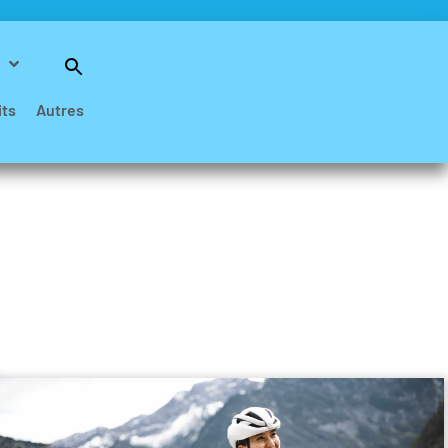
Search
for:
Search Button
its
Autres