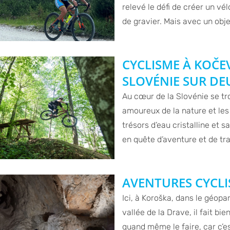
relevé le défi de créer un vé
de gravier. Mais avec un objec
CYCLISME À KOČE
SLOVÉNIE SUR DE
Au cœur de la Slovénie se tr
amoureux de la nature et les 
trésors d’eau cristalline et 
en quête d’aventure et de tra
AVENTURES CYCLI
Ici, à Koroška, dans le géop
vallée de la Drave, il fait bi
quand même le faire, car c’