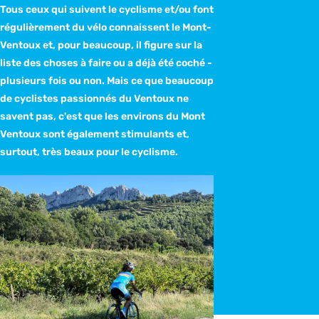
Tous ceux qui suivent le cyclisme et/ou font
régulièrement du vélo connaissent le Mont-
Ventoux et, pour beaucoup, il figure sur la
liste des choses à faire ou a déjà été coché -
plusieurs fois ou non. Mais ce que beaucoup
de cyclistes passionnés du Ventoux ne
savent pas, c'est que les environs du Mont
Ventoux sont également stimulants et,
surtout, très beaux pour le cyclisme.