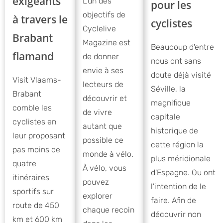
exigeants
L'un des
pour les
objectifs de
à travers le
cyclistes
Cyclelive
Brabant
Magazine est
Beaucoup d'entre
flamand
de donner
nous ont sans
envie à ses
doute déjà visité
Visit Vlaams-
lecteurs de
Séville, la
Brabant
découvrir et
magnifique
comble les
de vivre
capitale
cyclistes en
autant que
historique de
leur proposant
possible ce
cette région la
pas moins de
monde à vélo.
plus méridionale
quatre
À vélo, vous
d'Espagne. Ou ont
itinéraires
pouvez
l'intention de le
sportifs sur
explorer
faire. Afin de
route de 450
chaque recoin
découvrir non
km et 600 km