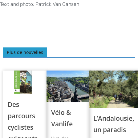
Text and photo: Patrick Van Gansen
Plus de nouvelles
Des
Vélo &
parcours
L’Andalousie,
Vanlife
cyclistes
un paradis