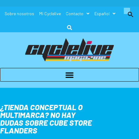
Buscar:
Sobre nosotros
Mi Cyclelive
Contacto
Español
Botón de búsque
¿TIENDA CONCEPTUAL O
MULTIMARCA? NO HAY
DUDAS SOBRE CUBE STORE
FLANDERS