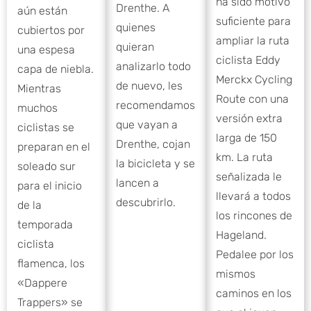
ha sido motivo
Drenthe. A
aún están
suficiente para
quienes
cubiertos por
ampliar la ruta
quieran
una espesa
ciclista Eddy
analizarlo todo
capa de niebla.
Merckx Cycling
de nuevo, les
Mientras
Route con una
recomendamos
muchos
versión extra
que vayan a
ciclistas se
larga de 150
Drenthe, cojan
preparan en el
km. La ruta
la bicicleta y se
soleado sur
señalizada le
lancen a
para el inicio
llevará a todos
descubrirlo.
de la
los rincones de
temporada
Hageland.
ciclista
Pedalee por los
flamenca, los
mismos
«Dappere
caminos en los
Trappers» se