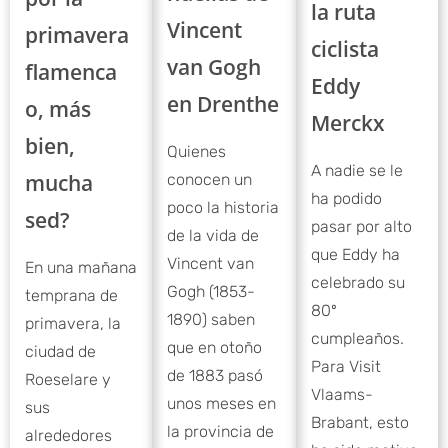
la ruta
Vincent
primavera
ciclista
van Gogh
flamenca
Eddy
en Drenthe
o, más
Merckx
bien,
Quienes
A nadie se le
mucha
conocen un
ha podido
poco la historia
sed?
pasar por alto
de la vida de
que Eddy ha
Vincent van
En una mañana
celebrado su
Gogh (1853-
temprana de
80º
1890) saben
primavera, la
cumpleaños.
que en otoño
ciudad de
Para Visit
de 1883 pasó
Roeselare y
Vlaams-
unos meses en
sus
Brabant, esto
la provincia de
alrededores