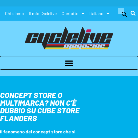
Search
Chi siamo
Il mio Cyclelive
Contatto
Italiano
for:
Search Button
CONCEPT STORE O
MULTIMARCA? NON C’È
DUBBIO SU CUBE STORE
FLANDERS
Il fenomeno dei concept store che si