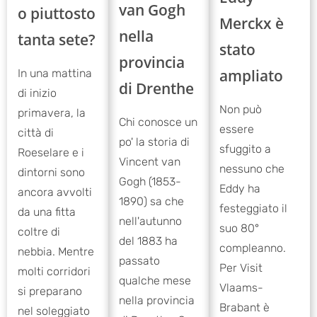
van Gogh
o piuttosto
Merckx è
nella
tanta sete?
stato
provincia
ampliato
In una mattina
di Drenthe
di inizio
Non può
primavera, la
Chi conosce un
essere
città di
po' la storia di
sfuggito a
Roeselare e i
Vincent van
nessuno che
dintorni sono
Gogh (1853-
Eddy ha
ancora avvolti
1890) sa che
festeggiato il
da una fitta
nell'autunno
suo 80°
coltre di
del 1883 ha
compleanno.
nebbia. Mentre
passato
Per Visit
molti corridori
qualche mese
Vlaams-
si preparano
nella provincia
Brabant è
nel soleggiato