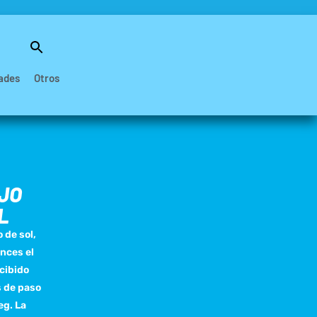
Buscar:
Botón de búsqueda
ades
Otros
AJO
L
 de sol,
nces el
cibido
s de paso
eg. La