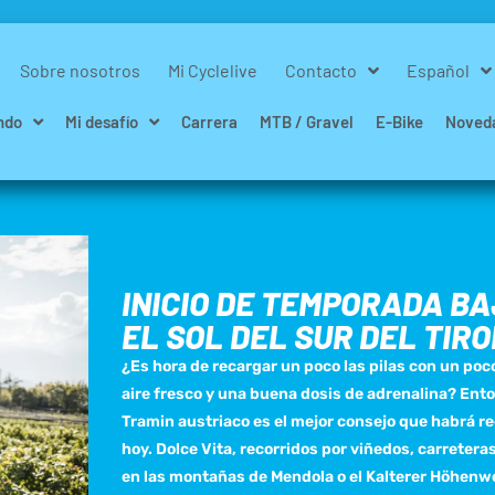
Sobre nosotros
Mi Cyclelive
Contacto
Español
ndo
Mi desafío
Carrera
MTB / Gravel
E-Bike
Noved
INICIO DE TEMPORADA B
EL SOL DEL SUR DEL TIRO
¿Es hora de recargar un poco las pilas con un poco
aire fresco y una buena dosis de adrenalina? Ento
Tramin austriaco es el mejor consejo que habrá re
hoy. Dolce Vita, recorridos por viñedos, carretera
en las montañas de Mendola o el Kalterer Höhenw