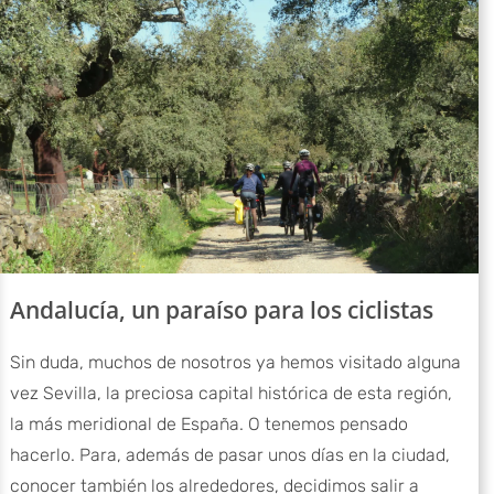
Andalucía, un paraíso para los ciclistas
Sin duda, muchos de nosotros ya hemos visitado alguna
vez Sevilla, la preciosa capital histórica de esta región,
la más meridional de España. O tenemos pensado
hacerlo. Para, además de pasar unos días en la ciudad,
conocer también los alrededores, decidimos salir a