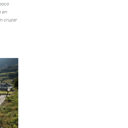
 poco
n en
en cruzar