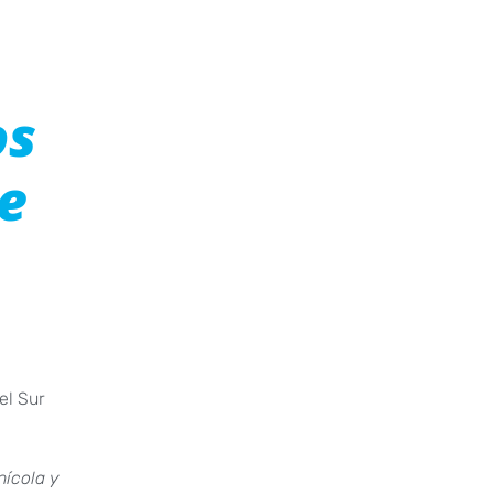
os
de
el Sur
nícola y