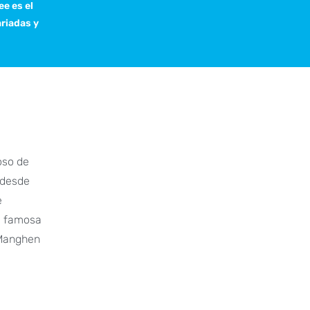
ee es el
ariadas y
l
oso de
 desde
e
la famosa
 Manghen