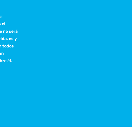
el
 el
e no será
ida, es y
n todos
an
bre él.