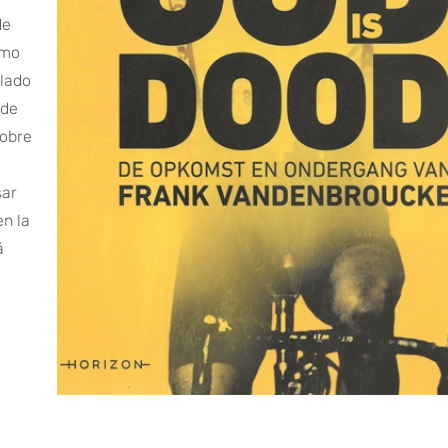
de
omo
llado
 de
sobre
sar
en la
á