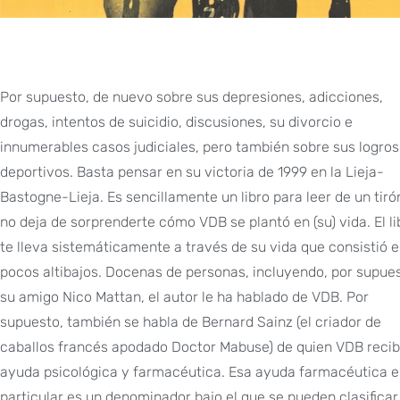
Por supuesto, de nuevo sobre sus depresiones, adicciones,
drogas, intentos de suicidio, discusiones, su divorcio e
innumerables casos judiciales, pero también sobre sus logros
deportivos. Basta pensar en su victoria de 1999 en la Lieja-
Bastogne-Lieja. Es sencillamente un libro para leer de un tiró
no deja de sorprenderte cómo VDB se plantó en (su) vida. El li
te lleva sistemáticamente a través de su vida que consistió 
pocos altibajos. Docenas de personas, incluyendo, por supues
su amigo Nico Mattan, el autor le ha hablado de VDB. Por
supuesto, también se habla de Bernard Sainz (el criador de
caballos francés apodado Doctor Mabuse) de quien VDB recib
ayuda psicológica y farmacéutica. Esa ayuda farmacéutica 
particular es un denominador bajo el que se pueden clasificar