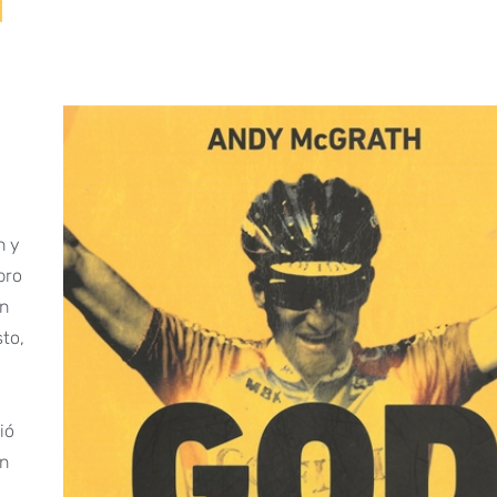
n y
bro
en
to,
ió
en