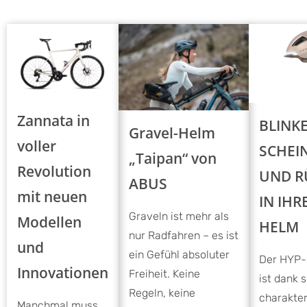
Zannata in
BLINKE
Gravel-Helm
voller
SCHEI
„Taipan“ von
Revolution
UND R
ABUS
mit neuen
IN IHR
Graveln ist mehr als
Modellen
HELM
nur Radfahren – es ist
und
ein Gefühl absoluter
Der HYP-
Innovationen
Freiheit. Keine
ist dank 
Regeln, keine
charakter
Manchmal muss