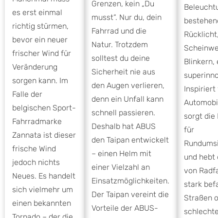
Grenzen, kein „Du
Beleucht
es erst einmal
musst“. Nur du, dein
bestehen
richtig stürmen,
Fahrrad und die
Rücklicht
bevor ein neuer
Natur. Trotzdem
Scheinwe
frischer Wind für
solltest du deine
Blinkern, 
Veränderung
Sicherheit nie aus
superinno
sorgen kann. Im
den Augen verlieren,
Inspiriert
Falle der
denn ein Unfall kann
Automobil
belgischen Sport-
schnell passieren.
sorgt die
Fahrradmarke
Deshalb hat ABUS
für
Zannata ist dieser
den Taipan entwickelt
Rundumsi
frische Wind
– einen Helm mit
und hebt 
jedoch nichts
einer Vielzahl an
von Radf
Neues. Es handelt
Einsatzmöglichkeiten.
stark be
sich vielmehr um
Der Taipan vereint die
Straßen o
einen bekannten
Vorteile der ABUS-
schlecht
Tornado – der die