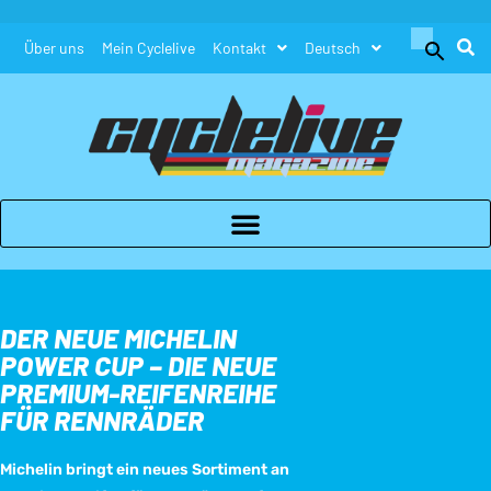
Search
Über uns
Mein Cyclelive
Kontakt
Deutsch
for:
Search Button
DER NEUE MICHELIN
POWER CUP – DIE NEUE
PREMIUM-REIFENREIHE
FÜR RENNRÄDER
Michelin bringt ein neues Sortiment an