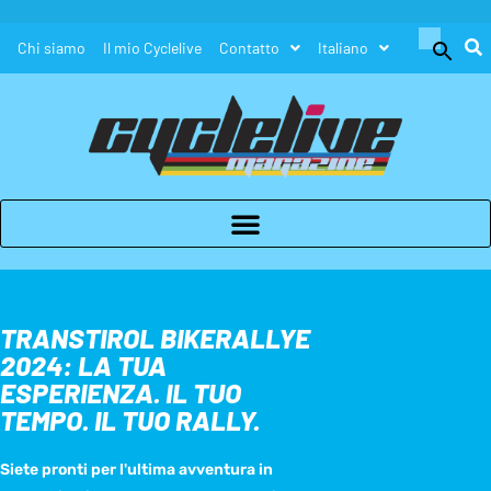
Search
Chi siamo
Il mio Cyclelive
Contatto
Italiano
for:
Search Button
TRANSTIROL BIKERALLYE
2024: LA TUA
ESPERIENZA. IL TUO
TEMPO. IL TUO RALLY.
Siete pronti per l'ultima avventura in