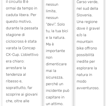
il circuito B è
Carso verde,
nessun
ormai da tempo in
nel sud della
limite,
caduta libera. Per
Slovenia.
nessun
questo motivo,
Una regione
“devi”. Solo
durante la passata
dove il gravel
tu, la tua bici
stagione di
e/o la
e la natura.
ciclocross è stata
mountain
Ma è
varata la Concap
bike offrono
importante
CX-Cup. L’obiettivo
possibilità
non
era chiaro:
inedite per
dimenticare
arrestare la
esplorare la
mai la
tendenza al
natura in
sicurezza,
ribasso e,
modo
perché un
soprattutto, far
avventuroso.
incidente può
scoprire ai giovani
capitare in
che, oltre alle
un attimo.