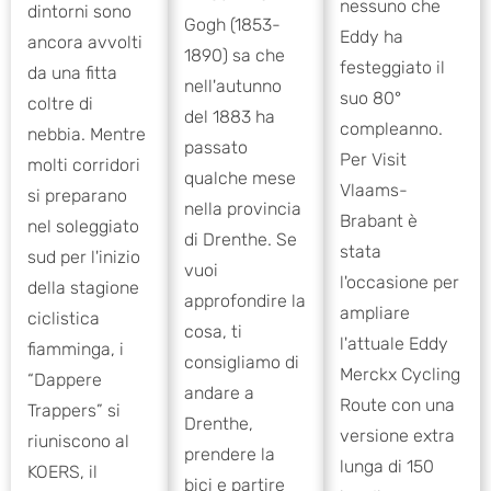
nessuno che
dintorni sono
Gogh (1853-
Eddy ha
ancora avvolti
1890) sa che
festeggiato il
da una fitta
nell'autunno
suo 80°
coltre di
del 1883 ha
compleanno.
nebbia. Mentre
passato
Per Visit
molti corridori
qualche mese
Vlaams-
si preparano
nella provincia
Brabant è
nel soleggiato
di Drenthe. Se
stata
sud per l'inizio
vuoi
l'occasione per
della stagione
approfondire la
ampliare
ciclistica
cosa, ti
l'attuale Eddy
fiamminga, i
consigliamo di
Merckx Cycling
“Dappere
andare a
Route con una
Trappers” si
Drenthe,
versione extra
riuniscono al
prendere la
lunga di 150
KOERS, il
bici e partire