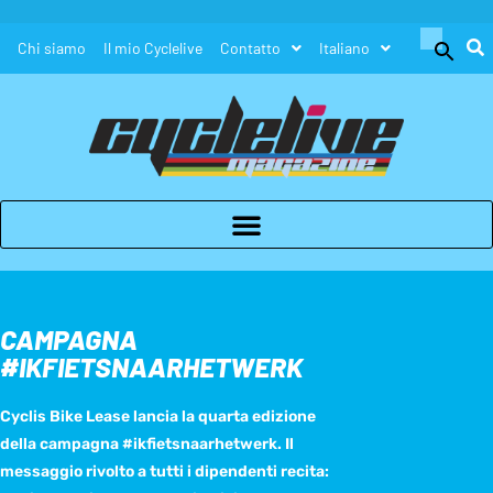
Search
Chi siamo
Il mio Cyclelive
Contatto
Italiano
for:
Search Button
CAMPAGNA
#IKFIETSNAARHETWERK
Cyclis Bike Lease lancia la quarta edizione
della campagna #ikfietsnaarhetwerk. Il
messaggio rivolto a tutti i dipendenti recita: