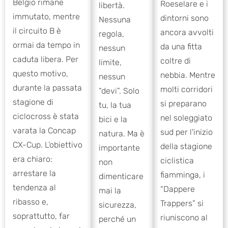
Belgio rimane
Roeselare e i
libertà.
immutato, mentre
dintorni sono
Nessuna
il circuito B è
ancora avvolti
regola,
ormai da tempo in
da una fitta
nessun
caduta libera. Per
coltre di
limite,
questo motivo,
nebbia. Mentre
nessun
durante la passata
molti corridori
“devi”. Solo
stagione di
si preparano
tu, la tua
ciclocross è stata
nel soleggiato
bici e la
varata la Concap
sud per l'inizio
natura. Ma è
CX-Cup. L’obiettivo
della stagione
importante
era chiaro:
ciclistica
non
arrestare la
fiamminga, i
dimenticare
tendenza al
“Dappere
mai la
ribasso e,
Trappers” si
sicurezza,
soprattutto, far
riuniscono al
perché un