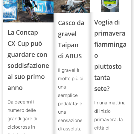
Voglia di
Casco da
La Concap
primavera
gravel
CX-Cup può
fiamminga
Taipan
guardare con
o
di ABUS
soddisfazione
piuttosto
Il gravel è
al suo primo
tanta
molto più di
anno
una
sete?
semplice
Da decenni il
In una mattina
pedalata: è
numero delle
di inizio
una
grandi gare di
primavera, la
sensazione
ciclocross in
città di
di assoluta