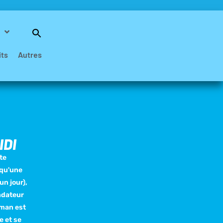
Search
for:
Search Button
its
Autres
IDI
te
 qu'une
un jour),
ondateur
eman est
e et se