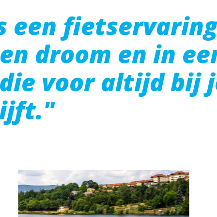
 een fietservarin
een droom en in ee
ie voor altijd bij 
ijft."