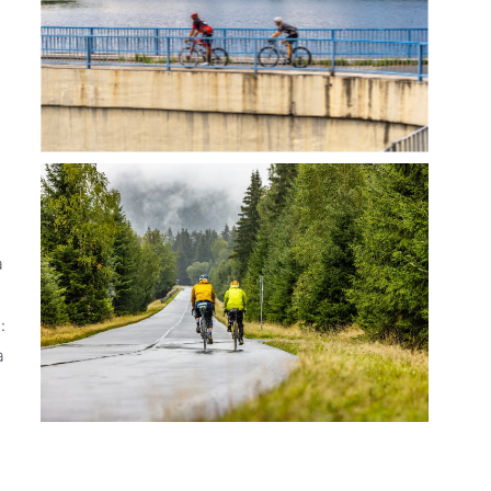
a
:
a