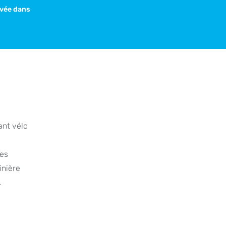
avée dans
ant vélo
les
inière
.