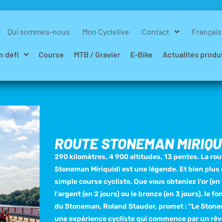
Qui sommes-nous
Mon Cyclelive
Contact
Français
n défi
Course
MTB / Gravier
E-Bike
Actualités produ
ROUTE STONEMAN MIRIQU
290 kilomètres, 4 900 altitudes, 13 pentes. La rou
Stoneman Miriquidi est une légende. Et bien plus
simple course cycliste. Que vous obteniez l'or (en 
l'argent (en 2 jours) ou le bronze (en 3 jours), le f
du Stoneman, Roland Stauder, promet : "Le Ston
une expérience cycliste qui commence par un rêv