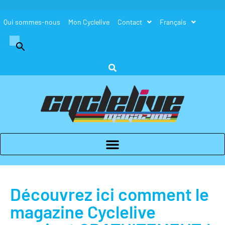
Qui sommes-nous
Mon Cyclelive
Contact
Français
Search
for:
Search Button
Découvrez ici comment le
magazine Cyclelive