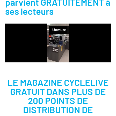
parvient GRATUITEMENT à
ses lecteurs
LE MAGAZINE CYCLELIVE
GRATUIT DANS PLUS DE
200 POINTS DE
DISTRIBUTION DE