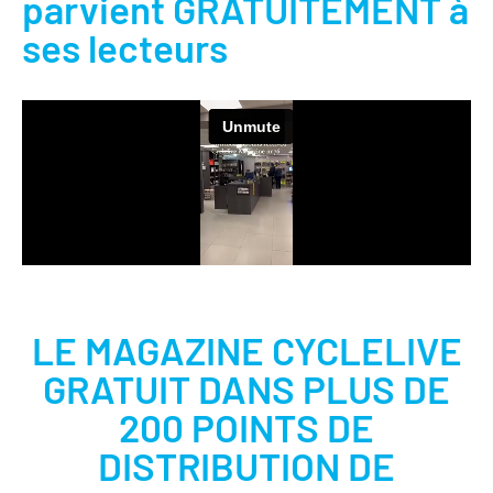
parvient GRATUITEMENT à
ses lecteurs
LE MAGAZINE CYCLELIVE
GRATUIT DANS PLUS DE
200 POINTS DE
DISTRIBUTION DE