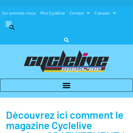
Qui sommes-nous
Mon Cyclelive
Contact
Français
Search
for:
Search Button
Découvrez ici comment le
magazine Cyclelive