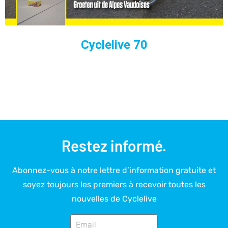
Cyclelive 70
Restez informé.
Abonnez-vous à notre lettre d’information gratuite et
soyez toujours les premiers à recevoir toutes les
nouvelles de Cyclelive