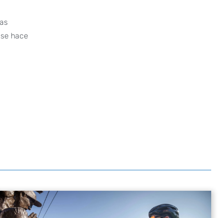
sas
 se hace