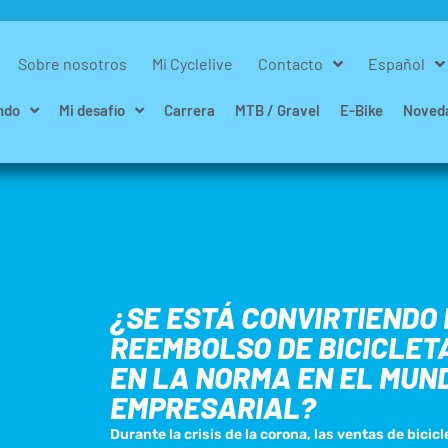
Sobre nosotros
Mi Cyclelive
Contacto
Español
ndo
Mi desafío
Carrera
MTB / Gravel
E-Bike
Noved
¿SE ESTÁ CONVIRTIENDO 
REEMBOLSO DE BICICLET
EN LA NORMA EN EL MUN
EMPRESARIAL?
Durante la crisis de la corona, las ventas de bicicl