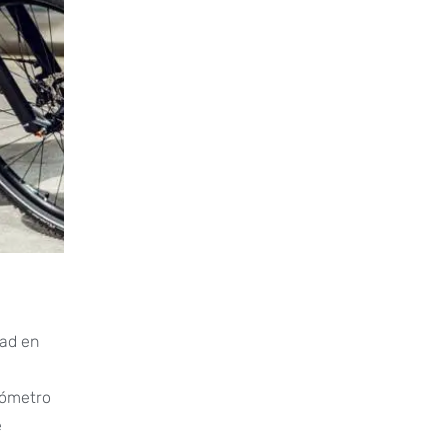
dad en
lómetro
e