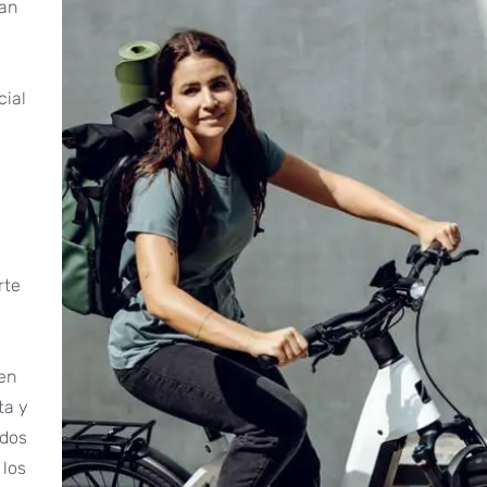
an
cial
rte
en
ta y
idos
 los