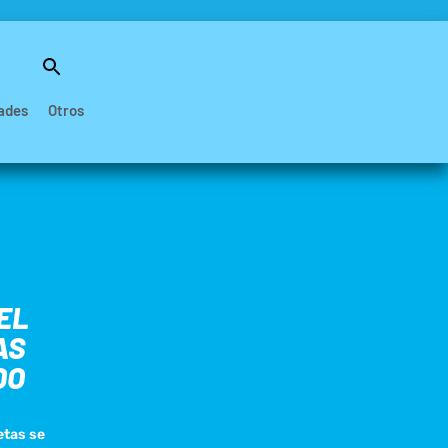
Buscar:
Botón de búsqueda
ades
Otros
EL
AS
DO
etas se