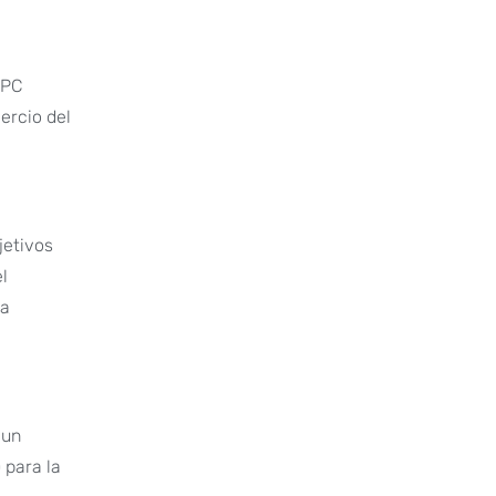
 PC
ercio del
jetivos
l
na
 un
 para la