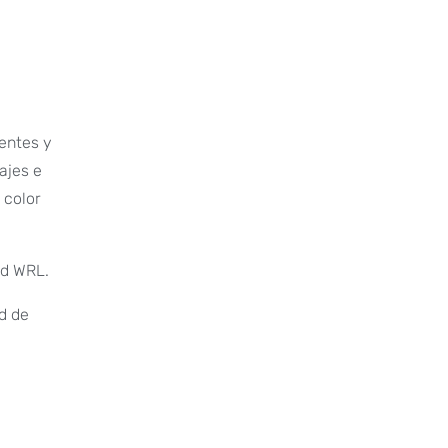
entes y
ajes e
 color
rd WRL.
ad de