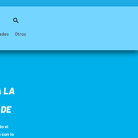
Buscar:
Botón de búsqueda
ades
Otros
A LA
 DE
to el
 con lo