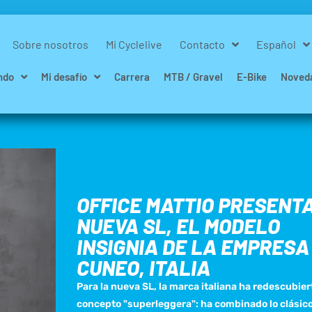
Sobre nosotros
Mi Cyclelive
Contacto
Español
ndo
Mi desafío
Carrera
MTB / Gravel
E-Bike
Noved
OFFICE MATTIO PRESENT
NUEVA SL, EL MODELO
INSIGNIA DE LA EMPRESA
CUNEO, ITALIA
Para la nueva SL, la marca italiana ha redescubier
concepto "superleggera": ha combinado lo clásico