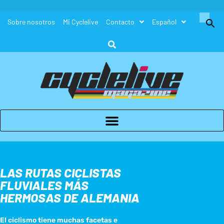
Buscar:
Sobre nosotros
Mi Cyclelive
Contacto
Español
Botón de búsque
LAS RUTAS CICLISTAS
FLUVIALES MÁS
HERMOSAS DE ALEMANIA
El ciclismo tiene muchas facetas e