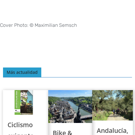
Cover Photo: © Maximilian Semsch
Más actualidad
Ciclismo
Andalucía,
Bike &