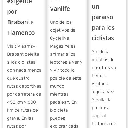
exigente
un
Vanlife
por
paraíso
Brabante
Uno de los
para los
objetivos de
Flamenco
ciclistas
Cyclelive
Visit Vlaams-
Magazine es
Sin duda,
Brabant deleita
animar a los
muchos de
a los ciclistas
lectores a ver y
nosotros ya
con nada menos
vivir todo lo
hemos
que cuatro
posible de este
visitado
rutas deportivas
mundo
alguna vez
por carretera de
mientras
Sevilla, la
450 km y 600
pedalean. En
preciosa
km de rutas de
bicicleta
capital
grava. En las
puedes
histórica de
rutas por
explorar cada