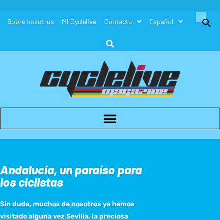
Buscar:
Sobre nosotros
Mi Cyclelive
Contacto
Español
Botón de búsque
Andalucía, un paraíso para
los ciclistas
Sin duda, muchos de nosotros ya hemos
visitado alguna vez Sevilla, la preciosa