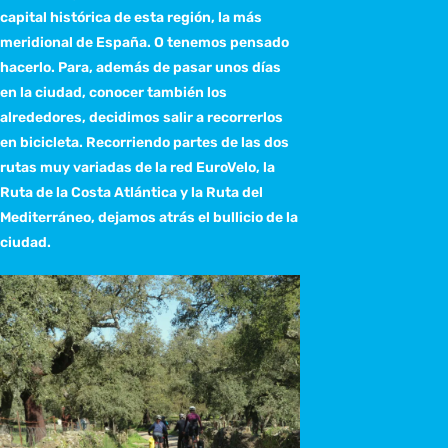
capital histórica de esta región, la más
meridional de España. O tenemos pensado
hacerlo. Para, además de pasar unos días
en la ciudad, conocer también los
alrededores, decidimos salir a recorrerlos
en bicicleta. Recorriendo partes de las dos
rutas muy variadas de la red EuroVelo, la
Ruta de la Costa Atlántica y la Ruta del
Mediterráneo, dejamos atrás el bullicio de la
ciudad.