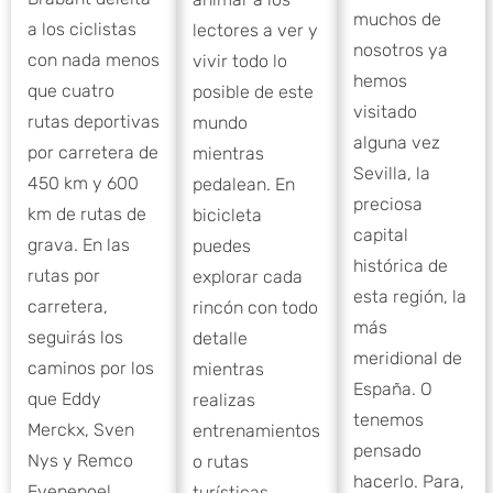
muchos de
a los ciclistas
lectores a ver y
nosotros ya
con nada menos
vivir todo lo
hemos
que cuatro
posible de este
visitado
rutas deportivas
mundo
alguna vez
por carretera de
mientras
Sevilla, la
450 km y 600
pedalean. En
preciosa
km de rutas de
bicicleta
capital
grava. En las
puedes
histórica de
rutas por
explorar cada
esta región, la
carretera,
rincón con todo
más
seguirás los
detalle
meridional de
caminos por los
mientras
España. O
que Eddy
realizas
tenemos
Merckx, Sven
entrenamientos
pensado
Nys y Remco
o rutas
hacerlo. Para,
Evenepoel
turísticas