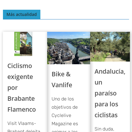
Más actualidad
Ciclismo
Andalucía,
Bike &
exigente
un
Vanlife
por
paraíso
Brabante
Uno de los
para los
objetivos de
Flamenco
ciclistas
Cyclelive
Visit Vlaams-
Magazine es
Sin duda,
Brabant deleita
animar a los