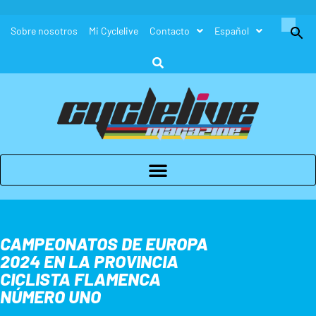
Buscar:
Sobre nosotros
Mi Cyclelive
Contacto
Español
Botón de búsque
CAMPEONATOS DE EUROPA
2024 EN LA PROVINCIA
CICLISTA FLAMENCA
NÚMERO UNO