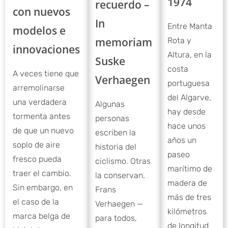
1974
recuerdo –
con nuevos
In
Entre Manta
modelos e
memoriam
Rota y
innovaciones
Altura, en la
Suske
costa
A veces tiene que
Verhaegen
portuguesa
arremolinarse
del Algarve,
una verdadera
Algunas
hay desde
tormenta antes
personas
hace unos
de que un nuevo
escriben la
años un
soplo de aire
historia del
paseo
fresco pueda
ciclismo. Otras
marítimo de
traer el cambio.
la conservan.
madera de
Sin embargo, en
Frans
más de tres
el caso de la
Verhaegen —
kilómetros
marca belga de
para todos,
de longitud