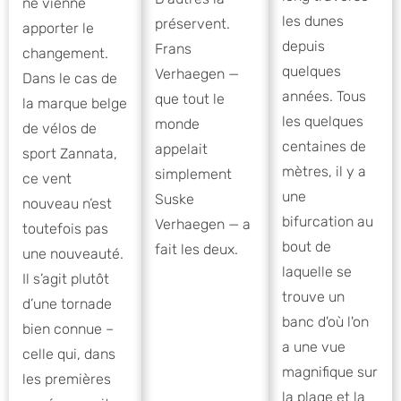
ne vienne
les dunes
préservent.
apporter le
depuis
Frans
changement.
quelques
Verhaegen —
Dans le cas de
années. Tous
que tout le
la marque belge
les quelques
monde
de vélos de
centaines de
appelait
sport Zannata,
mètres, il y a
simplement
ce vent
une
Suske
nouveau n’est
bifurcation au
Verhaegen — a
toutefois pas
bout de
fait les deux.
une nouveauté.
laquelle se
Il s’agit plutôt
trouve un
d’une tornade
banc d'où l'on
bien connue –
a une vue
celle qui, dans
magnifique sur
les premières
la plage et la