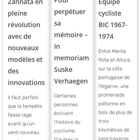
Pour
Zannata en
Équipe
perpétuer
pleine
cycliste
sa
révolution
BIC 1967-
mémoire –
avec de
1974
In
nouveaux
Entre Manta
memoriam
modèles et
Rota et Altura,
Suske
sur la côte
des
portugaise de
Verhaegen
innovations
l'Algarve, une
promenade
Certaines
Il faut parfois
piétonne en
personnes
que la tempête
bois de plus de
écrivent
fasse rage
trois
l'histoire du
avant qu’un
kilomètres de
cyclisme.
vent nouveau
long traverse
D'autres la