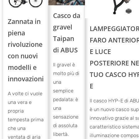
Casco da
Zannata in
gravel
LAMPEGGIATOR
piena
Taipan
FARO ANTERIO
rivoluzione
di ABUS
E LUCE
con nuovi
POSTERIORE NE
Il gravel è
modelli e
TUO CASCO HY
molto più di
innovazioni
una
E
semplice
A volte ci vuole
pedalata: è
Il casco HYP-E di AB
una vera e
una
è un nuovo casco sup
propria
sensazione
innovativo grazie al s
tempesta prima
di assoluta
caratteristico sistema
che una
libertà.
illuminazione compos
ventata di aria