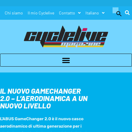
Search
Chi siamo
Il mio Cyclelive
Contatto
Italiano
for:
Search Button
IL NUOVO GAMECHANGER
2.0 – L’AERODINAMICA A UN
NUOVO LIVELLO
L'ABUS GameChanger 2.0 è il nuovo casco
aerodinamico di ultima generazione per i