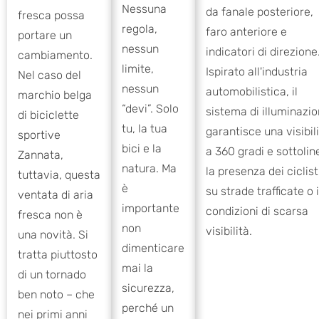
Nessuna
da fanale posteriore,
fresca possa
regola,
faro anteriore e
portare un
nessun
indicatori di direzione
cambiamento.
limite,
Ispirato all'industria
Nel caso del
nessun
automobilistica, il
marchio belga
“devi”. Solo
sistema di illuminazi
di biciclette
tu, la tua
garantisce una visibil
sportive
bici e la
a 360 gradi e sottolin
Zannata,
natura. Ma
la presenza dei ciclist
tuttavia, questa
è
su strade trafficate o 
ventata di aria
importante
condizioni di scarsa
fresca non è
non
visibilità.
una novità. Si
dimenticare
tratta piuttosto
mai la
di un tornado
sicurezza,
ben noto – che
perché un
nei primi anni