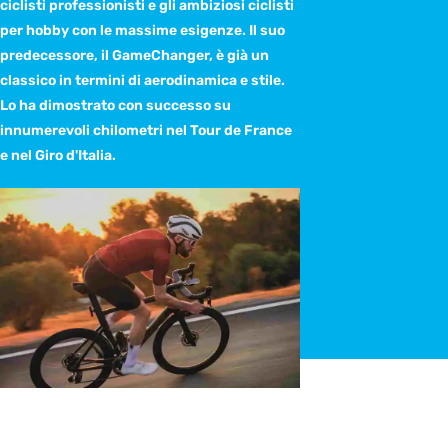
ciclisti professionisti e gli ambiziosi ciclisti
per hobby con le massime esigenze. Il suo
predecessore, il GameChanger, è già un
classico in termini di aerodinamica e stile.
Lo ha dimostrato con successo su
innumerevoli chilometri nel Tour de France
e nel Giro d'Italia.