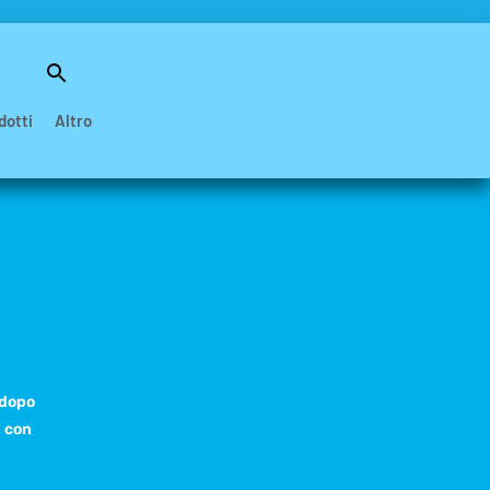
Search
for:
Search Button
dotti
Altro
 dopo
i con