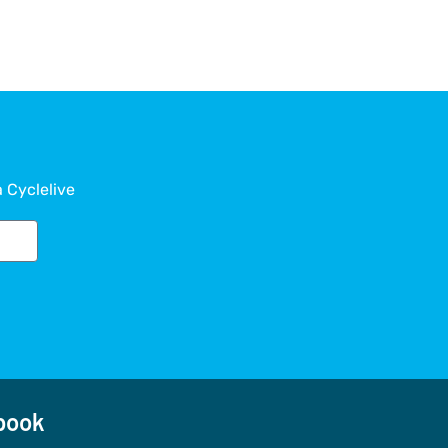
a Cyclelive
ook