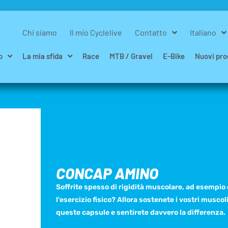
Chi siamo
Il mio Cyclelive
Contatto
Italiano
o
La mia sfida
Race
MTB / Gravel
E-Bike
Nuovi pro
CONCAP AMINO
Soffrite spesso di rigidità muscolare, ad esempio
l'esercizio fisico? Allora sostenete i vostri muscol
queste capsule e sentirete davvero la differenza.