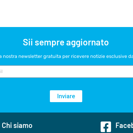
Sii sempre aggiornato
lla nostra newsletter gratuita per ricevere notizie esclusive d
Inviare
Chi siamo
Faceb