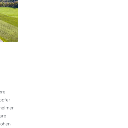
ere
Hopfer
nheimer.
fare
 Hohen-