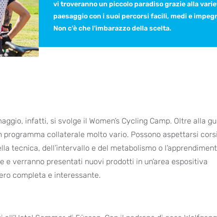
vi troveranno un piccolo paradiso grazie alla varie
paesaggio con i suoi percorsi facili, medi e impegn
Non c'è che l'imbarazzo della scelta.
aggio, infatti, si svolge il Women’s Cycling Camp. Oltre alla gu
n programma collaterale molto vario. Possono aspettarsi cors
ella tecnica, dell’intervallo e del metabolismo o l’apprendiment
ze e verranno presentati nuovi prodotti in un’area espositiva
vero completa e interessante.