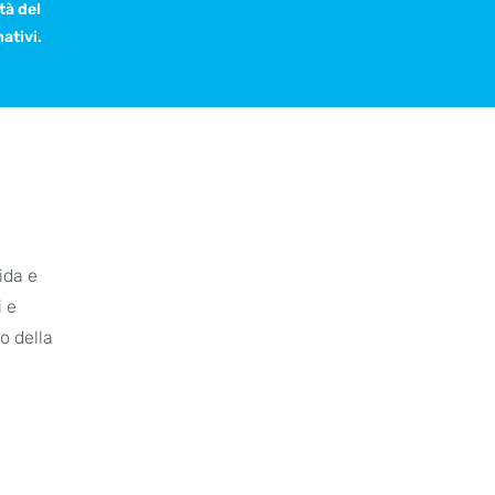
tà del
ativi.
ida e
i e
o della