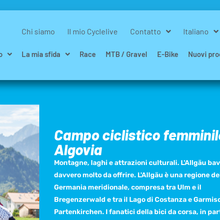
Chi siamo
Il mio Cyclelive
Contatto
Italiano
o
La mia sfida
Race
MTB / Gravel
E-Bike
Nuovi pro
Campo ciclistico femminil
Algovia
Montagne, laghi e attrazioni culturali. L'Allgäu ba
davvero molto da offrire. L'Allgäu è una regione de
Germania meridionale, compresa tra Ulm e il
Bregenzerwald e tra il Lago di Costanza e Garmis
Partenkirchen. I fanatici della bici da corsa, in par