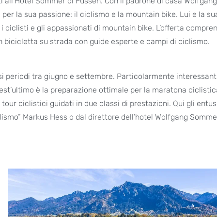
ti all’Hotel Sommer di Füssen. Con il padrone di casa Wolfgang
per la sua passione: il ciclismo e la mountain bike. Lui e la su
 i ciclisti e gli appassionati di mountain bike. L’offerta compre
in bicicletta su strada con guide esperte e campi di ciclismo.
si periodi tra giugno e settembre. Particolarmente interessanti
t’ultimo è la preparazione ottimale per la maratona ciclistic
r ciclistici guidati in due classi di prestazioni. Qui gli entus
iclismo” Markus Hess o dal direttore dell’hotel Wolfgang Somme