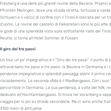
Freyberg è una delle più grandi rovine della Baviera. Proprio 
Pfronten Meilingen, dove una strada stretta, tortuosa e ripida 
Schluxen e il valico di confine con il Tirolo è sterrata per un
d’uomo. Le rovine del castello di Falkenstein sono le più alte 
si gode di una splendida vista sulla sottostante valle del Tirol
Reutte, si torna all’Hotel Sommer di Füssen.
Il giro dei tre passi
Un tour un po’ impegnativo è il “Giro dei tre passi”. Il punto d
attraversano tre passi e tre paesi: la Baviera in Germania e i d
pendenze impegnative e splendidi paesaggi alpini. Il primo v
riscaldamento. La seconda sfida è il Riedbergpass. Con i suoi 1
percorribile in Germania. La sua pendenza, a volte del 16%, r
dedicato all’Hochtannbergpass. Si trova nel Vorarlberg e separ
viaggia per lo più su strade secondarie. Ma ci sono anche tratti
3100 metri di altitudine.