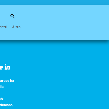
Search
for:
Search Button
dotti
Altro
e in
varese ha
lla
ch-
ticolare,