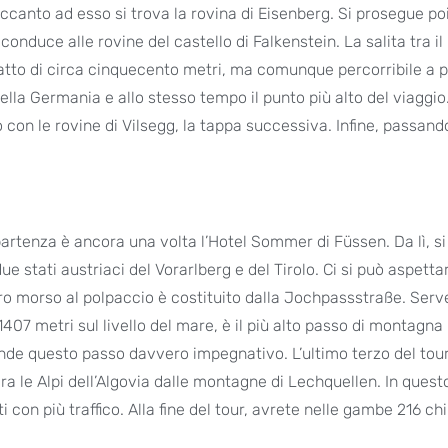
accanto ad esso si trova la rovina di Eisenberg. Si prosegue po
conduce alle rovine del castello di Falkenstein. La salita tra i
 tratto di circa cinquecento metri, ma comunque percorribile a 
della Germania e allo stesso tempo il punto più alto del viaggio
o con le rovine di Vilsegg, la tappa successiva. Infine, passand
i partenza è ancora una volta l’Hotel Sommer di Füssen. Da lì, si
ue stati austriaci del Vorarlberg e del Tirolo. Ci si può aspetta
ero morso al polpaccio è costituito dalla Jochpassstraße. Ser
407 metri sul livello del mare, è il più alto passo di montagna
ende questo passo davvero impegnativo. L’ultimo terzo del tou
a le Alpi dell’Algovia dalle montagne di Lechquellen. In questo
 con più traffico. Alla fine del tour, avrete nelle gambe 216 ch