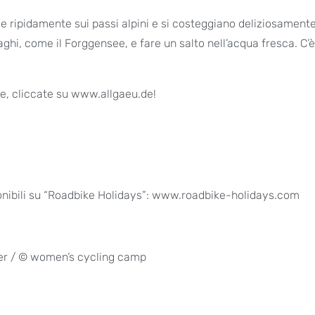
sale ripidamente sui passi alpini e si costeggiano deliziosamente
ghi, come il Forggensee, e fare un salto nell’acqua fresca. C’è
se, cliccate su www.allgaeu.de!
sponibili su “Roadbike Holidays”: www.roadbike-holidays.com
er / © women’s cycling camp