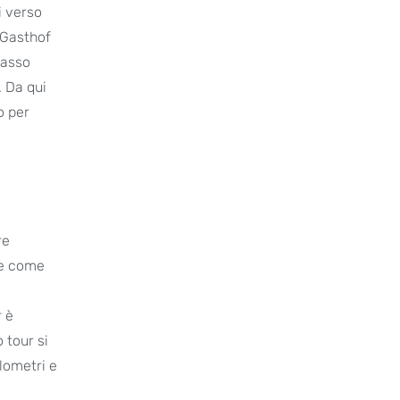
i verso
l Gasthof
passo
. Da qui
o per
re
ve come
r è
 tour si
ilometri e