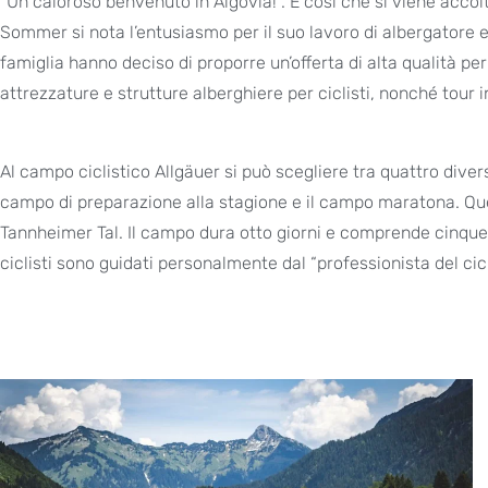
“Un caloroso benvenuto in Algovia!”. È così che si viene accol
Sommer si nota l’entusiasmo per il suo lavoro di albergatore e 
famiglia hanno deciso di proporre un’offerta di alta qualità per
attrezzature e strutture alberghiere per ciclisti, nonché tour 
Al campo ciclistico Allgäuer si può scegliere tra quattro diver
campo di preparazione alla stagione e il campo maratona. Ques
Tannheimer Tal. Il campo dura otto giorni e comprende cinque tou
ciclisti sono guidati personalmente dal “professionista del c