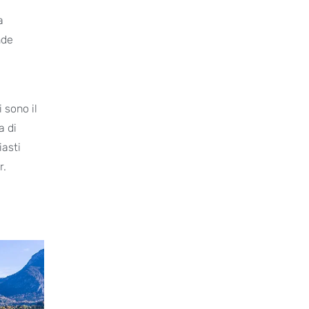
a
nde
 sono il
a di
iasti
r.