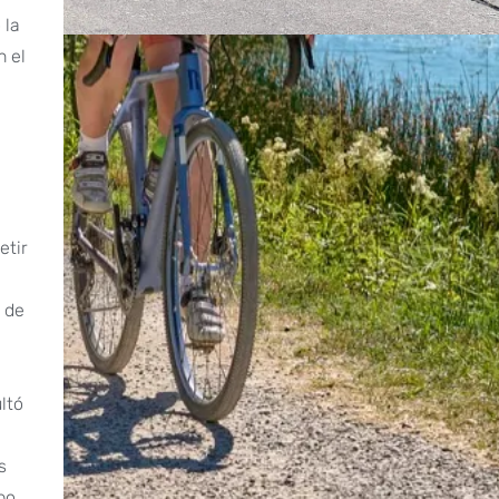
 la
n el
etir
 de
ltó
s
po.