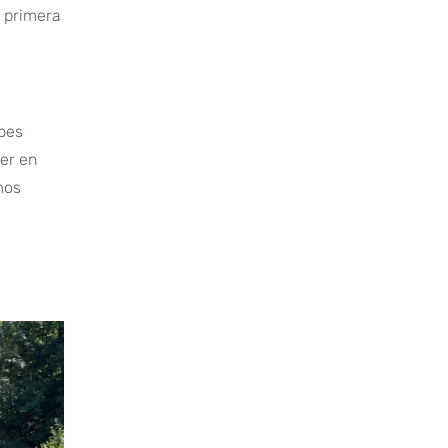
i primera
ubes
rer en
mos