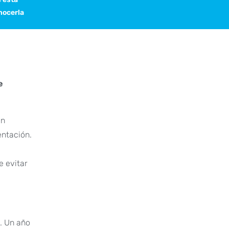
nocerla
e
en
entación.
e evitar
. Un año