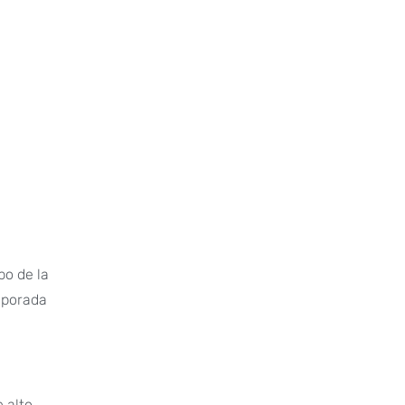
po de la
emporada
e alto