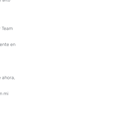
v Team
mente en
e ahora,
n mi