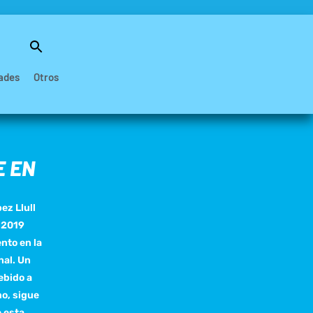
Buscar:
Botón de búsqueda
ades
Otros
E EN
ez Llull
e 2019
nto en la
nal. Un
ebido a
mo, sigue
 esta