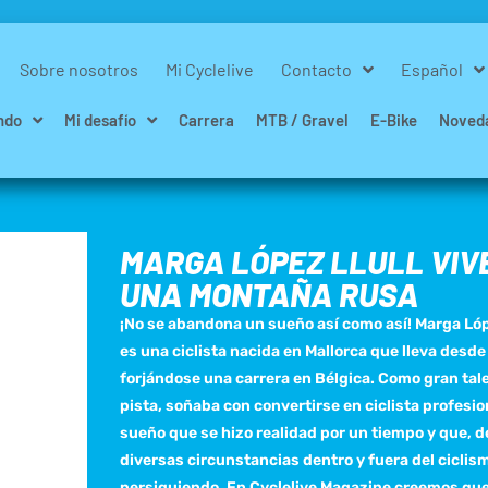
Sobre nosotros
Mi Cyclelive
Contacto
Español
ndo
Mi desafío
Carrera
MTB / Gravel
E-Bike
Noved
MARGA LÓPEZ LLULL VIV
UNA MONTAÑA RUSA
¡No se abandona un sueño así como así! Marga Lóp
es una ciclista nacida en Mallorca que lleva desd
forjándose una carrera en Bélgica. Como gran tale
pista, soñaba con convertirse en ciclista profesio
sueño que se hizo realidad por un tiempo y que, d
diversas circunstancias dentro y fuera del ciclis
persiguiendo. En Cyclelive Magazine creemos que