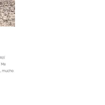
llí
. Me
ia, mucho