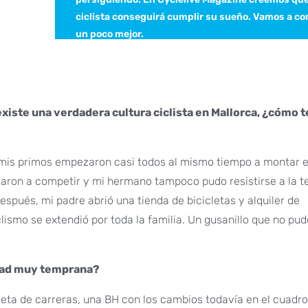
ciclista conseguirá cumplir su sueño. Vamos a co
un poco mejor.
existe una verdadera cultura ciclista en Mallorca, ¿cómo t
 y mis primos empezaron casi todos al mismo tiempo a montar 
zaron a competir y mi hermano tampoco pudo resistirse a la t
pués, mi padre abrió una tienda de bicicletas y alquiler de
clismo se extendió por toda la familia. Un gusanillo que no pud
 edad muy temprana?
leta de carreras, una BH con los cambios todavía en el cuadro