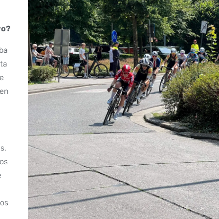
vo?
aba
eta
ue
 en
s,
los
e
dos