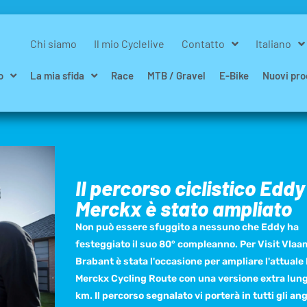
Chi siamo
Il mio Cyclelive
Contatto
Italiano
o
La mia sfida
Race
MTB / Gravel
E-Bike
Nuovi pro
Il percorso ciclistico Eddy
Merckx è stato ampliato
Non può essere sfuggito a nessuno che Eddy ha
festeggiato il suo 80° compleanno. Per Visit Vla
Brabant è stata l'occasione per ampliare l'attuale
Merckx Cycling Route con una versione extra lung
km. Il percorso segnalato vi porterà in tutti gli ang