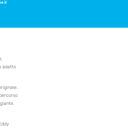
e il
e.
o adatto
riginale,
 percorso
giante.
 Eddy