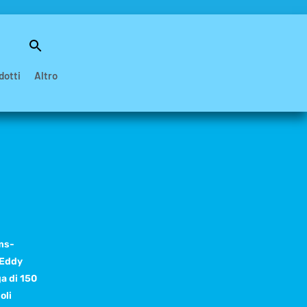
Search
for:
Search Button
dotti
Altro
ams-
 Eddy
a di 150
oli