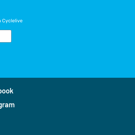
a Cyclelive
ook
gram