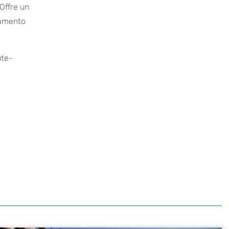
Offre un
namento
ute-