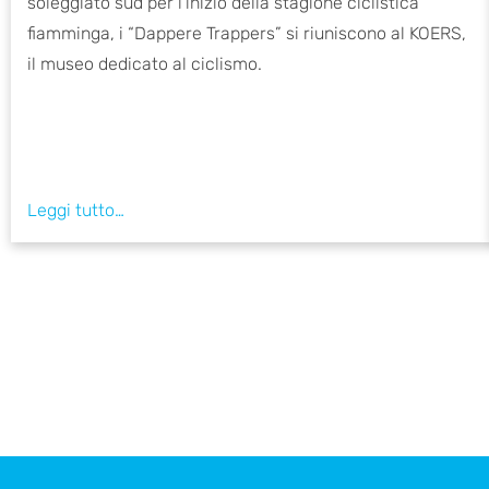
soleggiato sud per l'inizio della stagione ciclistica
fiamminga, i “Dappere Trappers” si riuniscono al KOERS,
il museo dedicato al ciclismo.