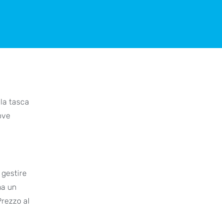
lla tasca
ove
 gestire
na un
Prezzo al