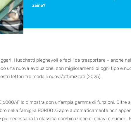
zaino?
ggeri. I lucchetti pieghevoli e facili da trasportare – anche ne
ndo una nuova evoluzione, con miglioramenti di ogni tipo e nu
stri lettori tre modelli nuovi/ottimizzati (2025).
ONE 6000AF lo dimostra con un’ampia gamma di funzioni. Oltre a
embro della famiglia BORDO si apre automaticamente non appe
 più necessaria la classica combinazione di chiavi o numeri. 