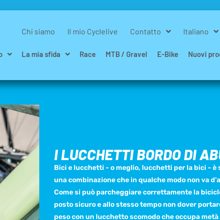
Chi siamo
Il mio Cyclelive
Contatto
Italiano
o
La mia sfida
Race
MTB / Gravel
E-Bike
Nuovi pro
I LUCCHETTI BORDO DI A
Bici e lucchetti - o meglio, lucchetti per la bici - 
una combinazione che in qualche modo non va d'
Come si può parcheggiare correttamente la bicicl
posto sicuro e allo stesso tempo non dover portar
peso con un lucchetto scomodo che occupa metà 