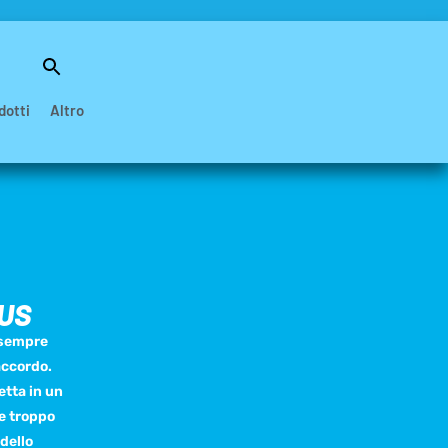
Search
for:
Search Button
dotti
Altro
BUS
è sempre
accordo.
etta in un
e troppo
dello