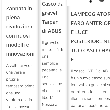
Casco da
Zannata in
gravel
LAMPEGGIATOR
piena
Taipan
FARO ANTERIO
rivoluzione
di ABUS
E LUCE
con nuovi
POSTERIORE NE
Il gravel è
modelli e
TUO CASCO HY
molto più di
innovazioni
una
E
semplice
A volte ci vuole
pedalata: è
Il casco HYP-E di AB
una vera e
una
è un nuovo casco sup
propria
sensazione
innovativo grazie al s
tempesta prima
di assoluta
caratteristico sistema
che una
libertà.
illuminazione compos
ventata di aria
Nessuna
da fanale posteriore,
fresca possa