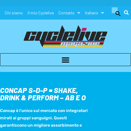
Search
Chi siamo
Il mio Cyclelive
Contatto
Italiano
for:
Search Button
CONCAP S-D-P = SHAKE,
DRINK & PERFORM – AB E O
Concap è l'unico sul mercato con integratori
mirati ai gruppi sanguigni. Questi
garantiscono un migliore assorbimento e