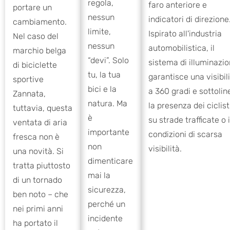
regola,
faro anteriore e
portare un
nessun
indicatori di direzione
cambiamento.
limite,
Ispirato all'industria
Nel caso del
nessun
automobilistica, il
marchio belga
“devi”. Solo
sistema di illuminazi
di biciclette
tu, la tua
garantisce una visibil
sportive
bici e la
a 360 gradi e sottolin
Zannata,
natura. Ma
la presenza dei ciclist
tuttavia, questa
è
su strade trafficate o 
ventata di aria
importante
condizioni di scarsa
fresca non è
non
visibilità.
una novità. Si
dimenticare
tratta piuttosto
mai la
di un tornado
sicurezza,
ben noto – che
perché un
nei primi anni
incidente
ha portato il