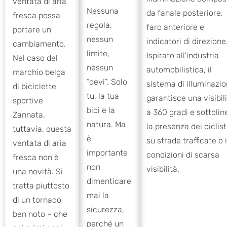
ventata di aria
Nessuna
da fanale posteriore,
fresca possa
regola,
faro anteriore e
portare un
nessun
indicatori di direzione
cambiamento.
limite,
Ispirato all'industria
Nel caso del
nessun
automobilistica, il
marchio belga
“devi”. Solo
sistema di illuminazi
di biciclette
tu, la tua
garantisce una visibil
sportive
bici e la
a 360 gradi e sottolin
Zannata,
natura. Ma
la presenza dei ciclist
tuttavia, questa
è
su strade trafficate o 
ventata di aria
importante
condizioni di scarsa
fresca non è
non
visibilità.
una novità. Si
dimenticare
tratta piuttosto
mai la
di un tornado
sicurezza,
ben noto – che
perché un