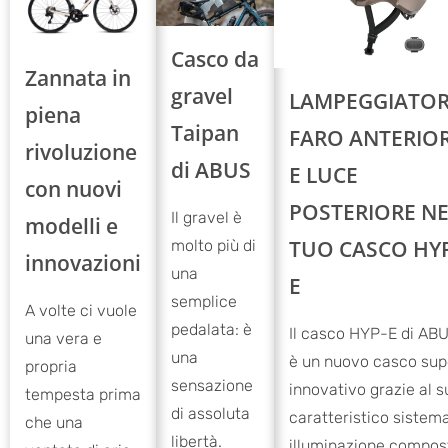
Casco da
Zannata in
gravel
LAMPEGGIATOR
piena
Taipan
FARO ANTERIO
rivoluzione
di ABUS
E LUCE
con nuovi
POSTERIORE NE
Il gravel è
modelli e
TUO CASCO HY
molto più di
innovazioni
una
E
semplice
A volte ci vuole
pedalata: è
Il casco HYP-E di AB
una vera e
una
è un nuovo casco sup
propria
sensazione
innovativo grazie al s
tempesta prima
di assoluta
caratteristico sistema
che una
libertà.
illuminazione compos