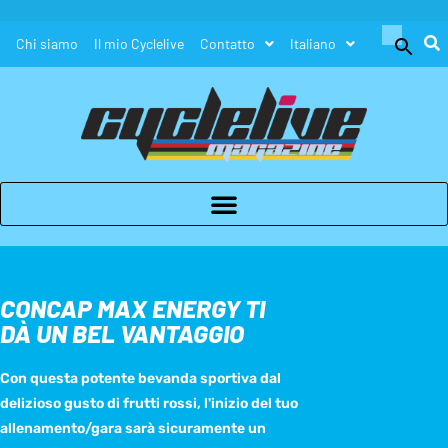
Search
Chi siamo
Il mio Cyclelive
Contatto
Italiano
for:
Search Button
CONCAP MAX ENERGY TI
DÀ UN BEL VANTAGGIO
Con questa potente bevanda sportiva dal
delizioso gusto di frutti rossi, l'inizio del tuo
allenamento/gara sarà sicuramente un