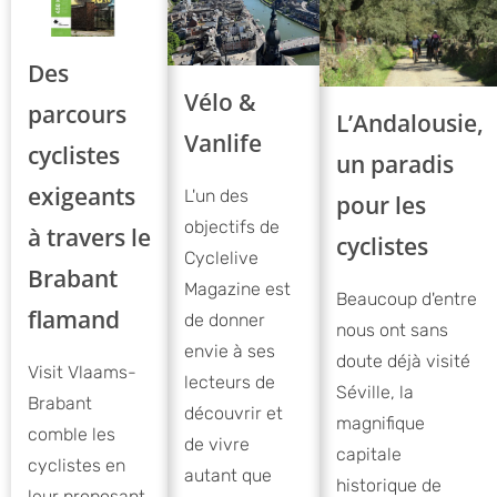
Des
Vélo &
parcours
L’Andalousie,
Vanlife
cyclistes
un paradis
exigeants
L'un des
pour les
objectifs de
à travers le
cyclistes
Cyclelive
Brabant
Magazine est
Beaucoup d'entre
flamand
de donner
nous ont sans
envie à ses
doute déjà visité
Visit Vlaams-
lecteurs de
Séville, la
Brabant
découvrir et
magnifique
comble les
de vivre
capitale
cyclistes en
autant que
historique de
leur proposant