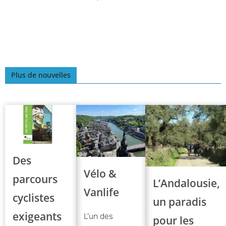
Plus de nouvelles
Des
Vélo &
parcours
L’Andalousie,
Vanlife
cyclistes
un paradis
exigeants
L'un des
pour les