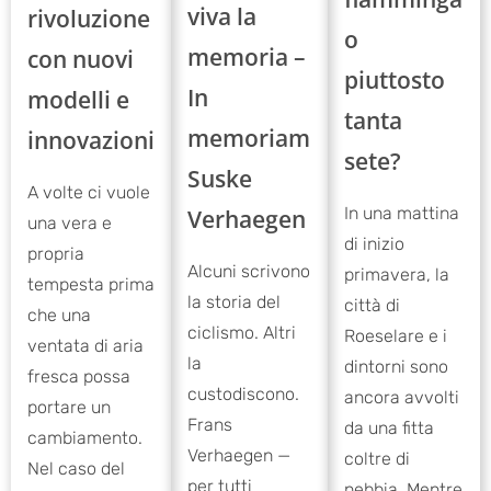
viva la
rivoluzione
o
memoria –
con nuovi
piuttosto
In
modelli e
tanta
memoriam
innovazioni
sete?
Suske
A volte ci vuole
In una mattina
Verhaegen
una vera e
di inizio
propria
Alcuni scrivono
primavera, la
tempesta prima
la storia del
città di
che una
ciclismo. Altri
Roeselare e i
ventata di aria
la
dintorni sono
fresca possa
custodiscono.
ancora avvolti
portare un
Frans
da una fitta
cambiamento.
Verhaegen —
coltre di
Nel caso del
per tutti
nebbia. Mentre