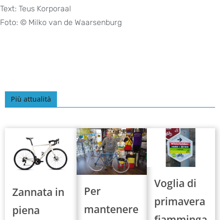
Text: Teus Korporaal
Foto: © Milko van de Waarsenburg
Più attualità
Voglia di
Per
Zannata in
primavera
mantenere
piena
fiamminga