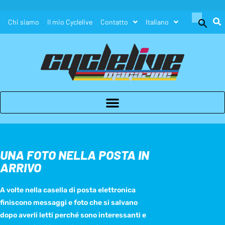
Search
Chi siamo
Il mio Cyclelive
Contatto
Italiano
for:
Search Button
UNA FOTO NELLA POSTA IN
ARRIVO
A volte nella casella di posta elettronica
finiscono messaggi e foto che si salvano
dopo averli letti perché sono interessanti e